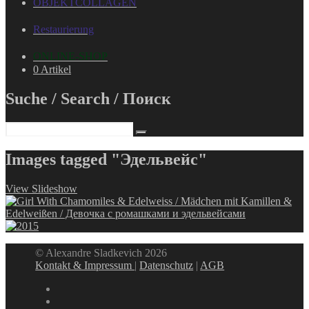
OBJEKTCOLLAGEN
Restaurierung
ONLINE-SHOP
0 Artikel
Suche / Search / Поиск
Images tagged "Эдельвейс"
View Slideshow
© Alexandre Sladkevich 2026
Kontakt & Impressum
|
Datenschutz
|
AGB
instagram
linkedin