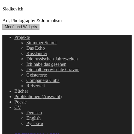
Zum
Sladkevich
Inhalt
springen
Art, Photography & Journalism
Menü und Widgets
Projekte
Stummer Schrei
Das Echo
Russländer
Die russischen Jahreszeiten
Ich habe das gesehen
Die halb verwischte Gravur
Geisterorte
Compañera Cuba
Reisewelt
Bücher
Publikationen (Auswahl)
Poesie
CV
Deutsch
English
Русский