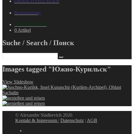
OBJEKTCOLLAGEN
Restaurierung
ONLINE-SHOP
0 Artikel
Suche / Search / Поиск
Images tagged "Южно-Курильск"
View Slideshow
© Alexandre Sladkevich 2026
Kontakt & Impressum
|
Datenschutz
|
AGB
instagram