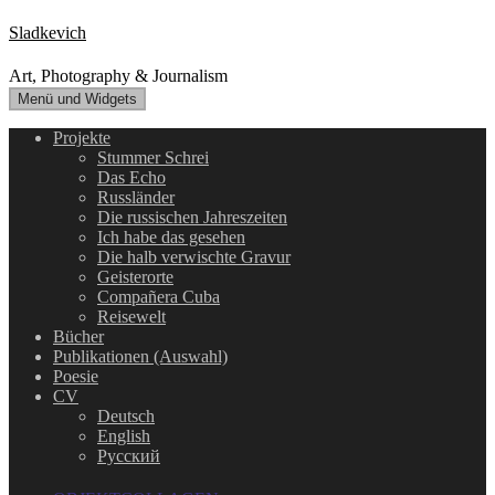
Zum
Sladkevich
Inhalt
springen
Art, Photography & Journalism
Menü und Widgets
Projekte
Stummer Schrei
Das Echo
Russländer
Die russischen Jahreszeiten
Ich habe das gesehen
Die halb verwischte Gravur
Geisterorte
Compañera Cuba
Reisewelt
Bücher
Publikationen (Auswahl)
Poesie
CV
Deutsch
English
Русский