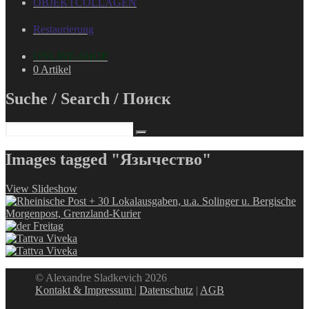
OBJEKTCOLLAGEN
Restaurierung
ONLINE-SHOP
0 Artikel
Suche / Search / Поиск
Images tagged "Язычество"
View Slideshow
© Alexandre Sladkevich 2026
Kontakt & Impressum
|
Datenschutz
|
AGB