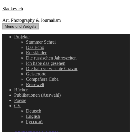
Zum
Sladkevich
Inhalt
springen
Art, Photography & Journalism
Menü und Widgets
Projekte
Stummer Schrei
Das Echo
Russländer
Die russischen Jahreszeiten
Ich habe das gesehen
Die halb verwischte Gravur
Geisterorte
Compañera Cuba
Reisewelt
Bücher
Publikationen (Auswahl)
Poesie
CV
Deutsch
English
Русский