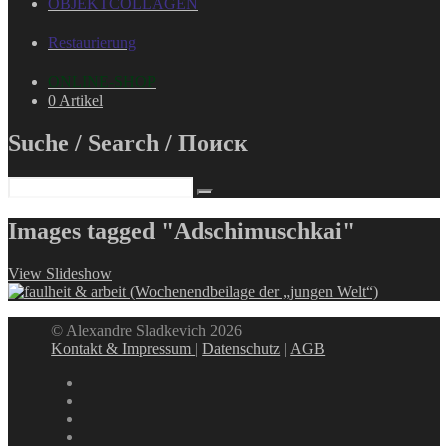
OBJEKTCOLLAGEN
Restaurierung
ONLINE-SHOP
0 Artikel
Suche / Search / Поиск
Images tagged "Adschimuschkai"
View Slideshow
© Alexandre Sladkevich 2026
Kontakt & Impressum
|
Datenschutz
|
AGB
instagram
linkedin
facebook
xing