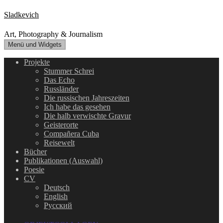
Zum
Sladkevich
Inhalt
springen
Art, Photography & Journalism
Menü und Widgets
Projekte
Stummer Schrei
Das Echo
Russländer
Die russischen Jahreszeiten
Ich habe das gesehen
Die halb verwischte Gravur
Geisterorte
Compañera Cuba
Reisewelt
Bücher
Publikationen (Auswahl)
Poesie
CV
Deutsch
English
Русский