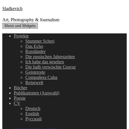
Zum
Sladkevich
Inhalt
springen
Art, Photography & Journalism
Menü und Widgets
Projekte
Stummer Schrei
Das Echo
Russländer
Die russischen Jahreszeiten
Ich habe das gesehen
Die halb verwischte Gravur
Geisterorte
Compañera Cuba
Reisewelt
Bücher
Publikationen (Auswahl)
Poesie
CV
Deutsch
English
Русский