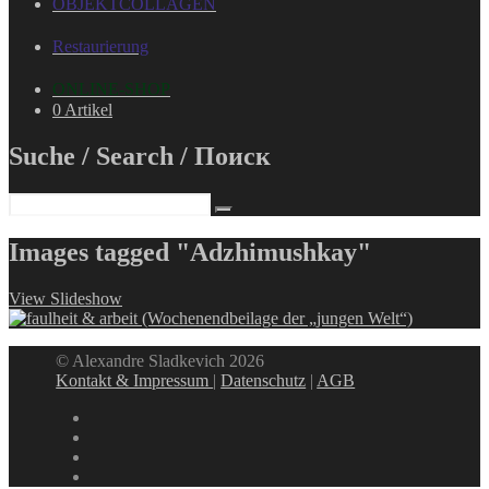
OBJEKTCOLLAGEN
Restaurierung
ONLINE-SHOP
0 Artikel
Suche / Search / Поиск
Images tagged "Adzhimushkay"
View Slideshow
© Alexandre Sladkevich 2026
Kontakt & Impressum
|
Datenschutz
|
AGB
instagram
linkedin
facebook
xing