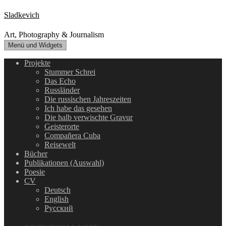
Zum
Sladkevich
Inhalt
springen
Art, Photography & Journalism
Menü und Widgets
Projekte
Stummer Schrei
Das Echo
Russländer
Die russischen Jahreszeiten
Ich habe das gesehen
Die halb verwischte Gravur
Geisterorte
Compañera Cuba
Reisewelt
Bücher
Publikationen (Auswahl)
Poesie
CV
Deutsch
English
Русский