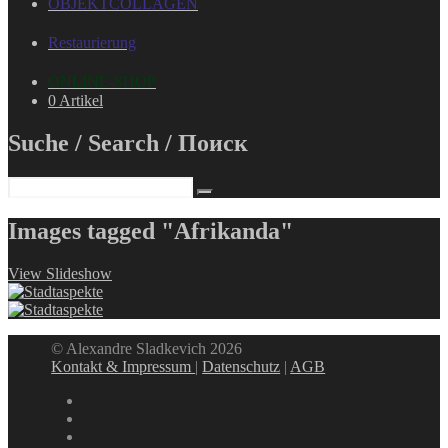
OBJEKTCOLLAGEN
Restaurierung
ONLINE-SHOP
0 Artikel
Suche / Search / Поиск
Images tagged "Afrikanda"
View Slideshow
© Alexandre Sladkevich 2026
Kontakt & Impressum
|
Datenschutz
|
AGB
instagram
linkedin
facebook