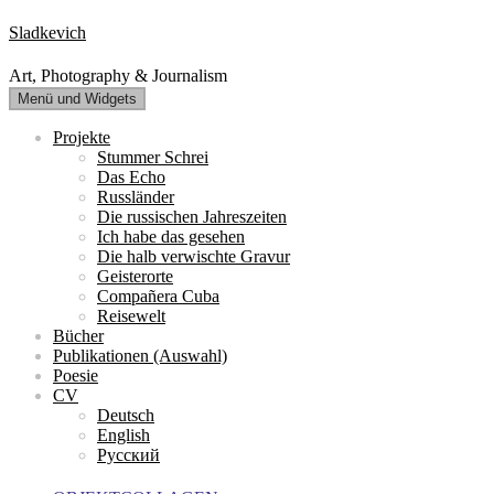
Zum
Sladkevich
Inhalt
springen
Art, Photography & Journalism
Menü und Widgets
Projekte
Stummer Schrei
Das Echo
Russländer
Die russischen Jahreszeiten
Ich habe das gesehen
Die halb verwischte Gravur
Geisterorte
Compañera Cuba
Reisewelt
Bücher
Publikationen (Auswahl)
Poesie
CV
Deutsch
English
Русский