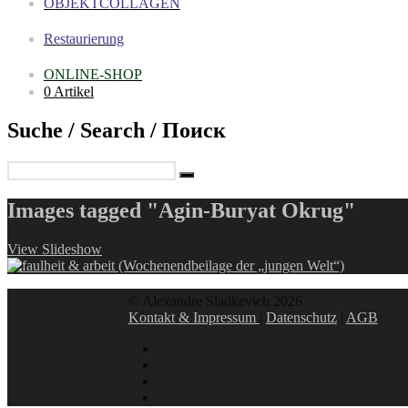
OBJEKTCOLLAGEN
Restaurierung
ONLINE-SHOP
0 Artikel
Suche / Search / Поиск
Images tagged "Agin-Buryat Okrug"
View Slideshow
© Alexandre Sladkevich 2026
Kontakt & Impressum
|
Datenschutz
|
AGB
instagram
linkedin
facebook
xing