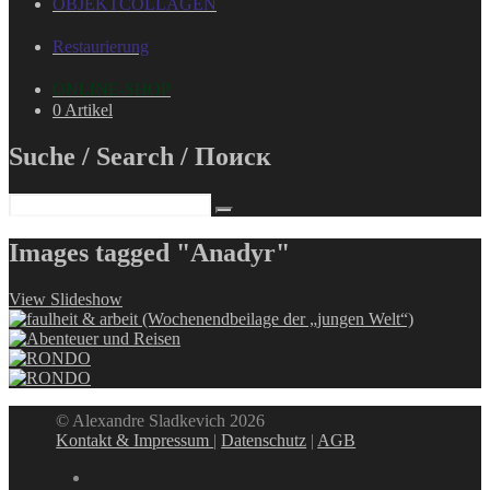
OBJEKTCOLLAGEN
Restaurierung
ONLINE-SHOP
0 Artikel
Suche / Search / Поиск
Images tagged "Anadyr"
View Slideshow
© Alexandre Sladkevich 2026
Kontakt & Impressum
|
Datenschutz
|
AGB
instagram