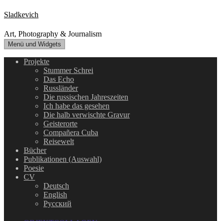
Zum
Sladkevich
Inhalt
springen
Art, Photography & Journalism
Menü und Widgets
Projekte
Stummer Schrei
Das Echo
Russländer
Die russischen Jahreszeiten
Ich habe das gesehen
Die halb verwischte Gravur
Geisterorte
Compañera Cuba
Reisewelt
Bücher
Publikationen (Auswahl)
Poesie
CV
Deutsch
English
Русский