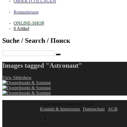
OBJEKTCOLLAGEN
Restaurierung
ONLINE-SHOP
0 Artikel
Suche / Search / Поиск
Images tagged "Astronaut"
View Slideshow
© Alexandre Sladkevich 2026
Kontakt & Impressum
|
Datenschutz
|
AGB
instagram
linkedin