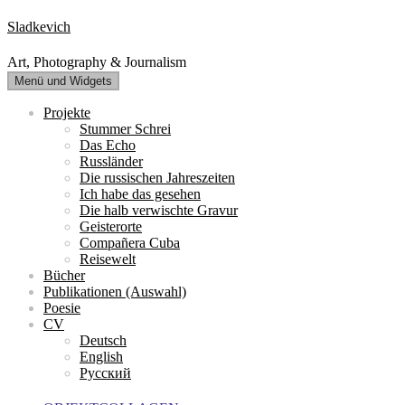
Zum
Sladkevich
Inhalt
springen
Art, Photography & Journalism
Menü und Widgets
Projekte
Stummer Schrei
Das Echo
Russländer
Die russischen Jahreszeiten
Ich habe das gesehen
Die halb verwischte Gravur
Geisterorte
Compañera Cuba
Reisewelt
Bücher
Publikationen (Auswahl)
Poesie
CV
Deutsch
English
Русский