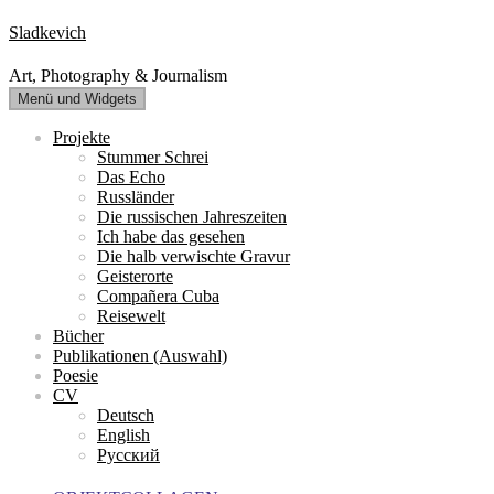
Zum
Sladkevich
Inhalt
springen
Art, Photography & Journalism
Menü und Widgets
Projekte
Stummer Schrei
Das Echo
Russländer
Die russischen Jahreszeiten
Ich habe das gesehen
Die halb verwischte Gravur
Geisterorte
Compañera Cuba
Reisewelt
Bücher
Publikationen (Auswahl)
Poesie
CV
Deutsch
English
Русский