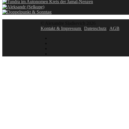
© Alexandre Sladkevich 2026
Kontakt & Impressum
|
Datenschutz
|
AGB
instagram
linkedin
facebook
xing