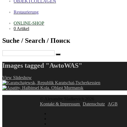
OBJEKTCOLLAGEN
Restaurierung
ONLINE-SHOP
0 Artikel
Suche / Search / Поиск
Images tagged "AwtoWAS"
View Slideshow
© Alexandre Sladkevich 2026
Kontakt & Impressum
|
Datenschutz
|
AGB
instagram
linkedin
facebook