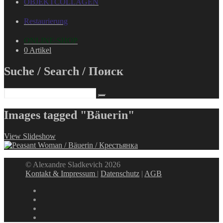
OBJEKTCOLLAGEN
Restaurierung
ONLINE-SHOP
0 Artikel
Suche / Search / Поиск
Images tagged "Bäuerin"
View Slideshow
© Alexandre Sladkevich 2026
Kontakt & Impressum
|
Datenschutz
|
AGB
instagram
linkedin
facebook
xing