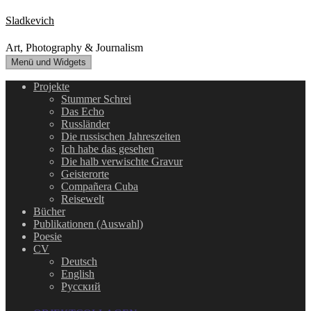
Zum
Sladkevich
Inhalt
springen
Art, Photography & Journalism
Menü und Widgets
Projekte
Stummer Schrei
Das Echo
Russländer
Die russischen Jahreszeiten
Ich habe das gesehen
Die halb verwischte Gravur
Geisterorte
Compañera Cuba
Reisewelt
Bücher
Publikationen (Auswahl)
Poesie
CV
Deutsch
English
Русский