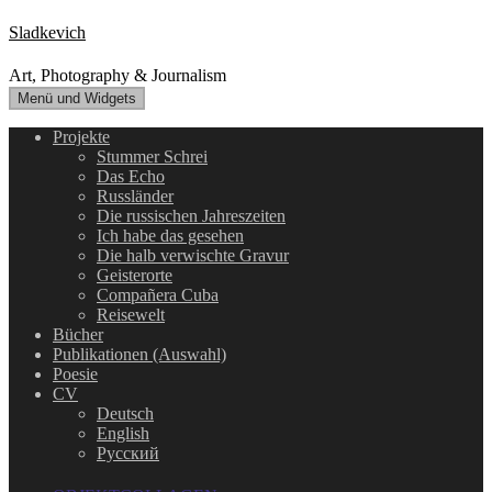
Zum
Sladkevich
Inhalt
springen
Art, Photography & Journalism
Menü und Widgets
Projekte
Stummer Schrei
Das Echo
Russländer
Die russischen Jahreszeiten
Ich habe das gesehen
Die halb verwischte Gravur
Geisterorte
Compañera Cuba
Reisewelt
Bücher
Publikationen (Auswahl)
Poesie
CV
Deutsch
English
Русский