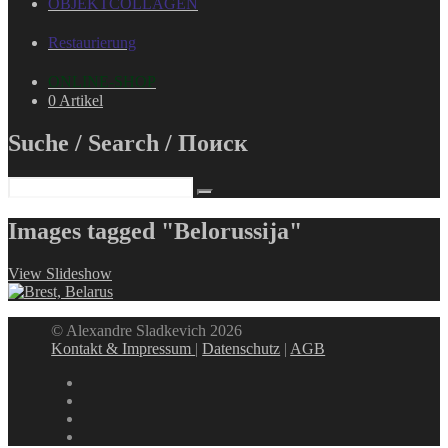
OBJEKTCOLLAGEN
Restaurierung
ONLINE-SHOP
0 Artikel
Suche / Search / Поиск
Images tagged "Belorussija"
View Slideshow
© Alexandre Sladkevich 2026
Kontakt & Impressum
|
Datenschutz
|
AGB
instagram
linkedin
facebook
xing