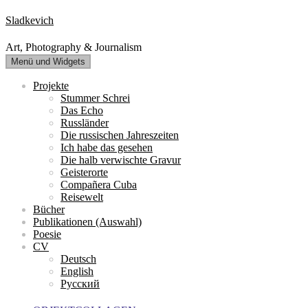
Zum
Sladkevich
Inhalt
springen
Art, Photography & Journalism
Menü und Widgets
Projekte
Stummer Schrei
Das Echo
Russländer
Die russischen Jahreszeiten
Ich habe das gesehen
Die halb verwischte Gravur
Geisterorte
Compañera Cuba
Reisewelt
Bücher
Publikationen (Auswahl)
Poesie
CV
Deutsch
English
Русский