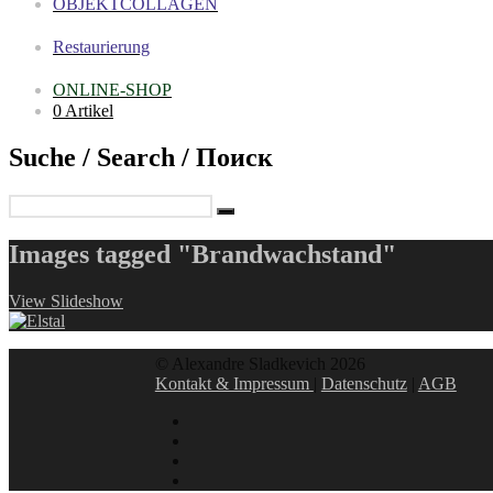
OBJEKTCOLLAGEN
Restaurierung
ONLINE-SHOP
0 Artikel
Suche / Search / Поиск
Images tagged "Brandwachstand"
View Slideshow
© Alexandre Sladkevich 2026
Kontakt & Impressum
|
Datenschutz
|
AGB
instagram
linkedin
facebook
xing