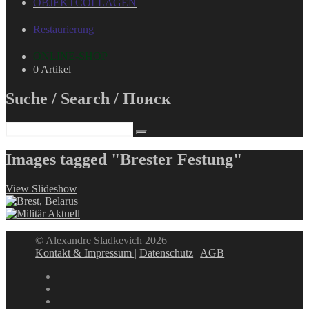
OBJEKTCOLLAGEN
Restaurierung
ONLINE-SHOP
0 Artikel
Suche / Search / Поиск
Images tagged "Brester Festung"
View Slideshow
© Alexandre Sladkevich 2026
Kontakt & Impressum
|
Datenschutz
|
AGB
instagram
linkedin
facebook