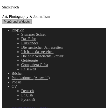
Zum
Sladkevich
Inhalt
springen
Art, Photography & Journalism
Menü und Widgets
Projekte
Stummer Schrei
Das Echo
Russländer
Die russischen Jahreszeiten
Ich habe das gesehen
Die halb verwischte Gravur
Geisterorte
Compañera Cuba
Reisewelt
Bücher
Publikationen (Auswahl)
Poesie
CV
Deutsch
English
Русский