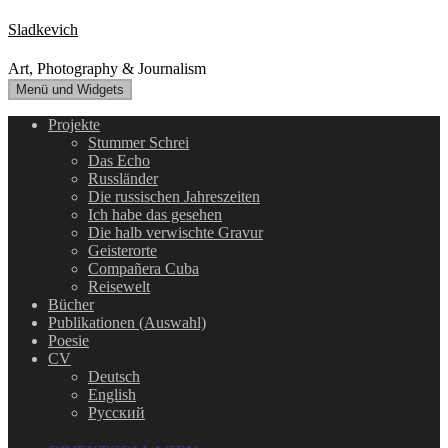
Zum
Sladkevich
Inhalt
springen
Art, Photography & Journalism
Menü und Widgets
Projekte
Stummer Schrei
Das Echo
Russländer
Die russischen Jahreszeiten
Ich habe das gesehen
Die halb verwischte Gravur
Geisterorte
Compañera Cuba
Reisewelt
Bücher
Publikationen (Auswahl)
Poesie
CV
Deutsch
English
Русский