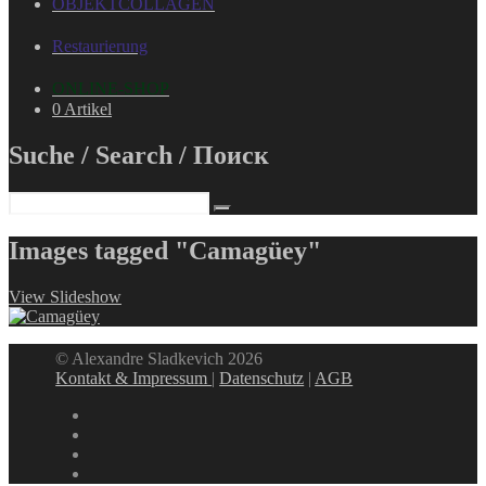
OBJEKTCOLLAGEN
Restaurierung
ONLINE-SHOP
0 Artikel
Suche / Search / Поиск
Images tagged "Camagüey"
View Slideshow
© Alexandre Sladkevich 2026
Kontakt & Impressum
|
Datenschutz
|
AGB
instagram
linkedin
facebook
xing