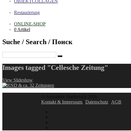
OBJEKTCOLLAGEN
Restaurierung
ONLINE-SHOP
0 Artikel
Suche / Search / Поиск
Images tagged "Cellesche Zeitung"
View Slideshow
© Alexandre Sladkevich 2026
Kontakt & Impressum
|
Datenschutz
|
AGB
instagram
linkedin
facebook
xing