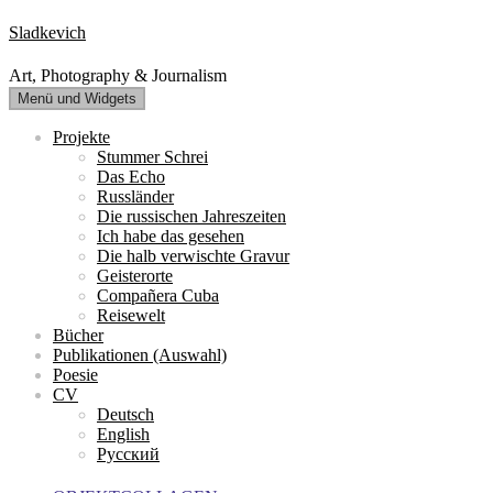
Zum
Sladkevich
Inhalt
springen
Art, Photography & Journalism
Menü und Widgets
Projekte
Stummer Schrei
Das Echo
Russländer
Die russischen Jahreszeiten
Ich habe das gesehen
Die halb verwischte Gravur
Geisterorte
Compañera Cuba
Reisewelt
Bücher
Publikationen (Auswahl)
Poesie
CV
Deutsch
English
Русский