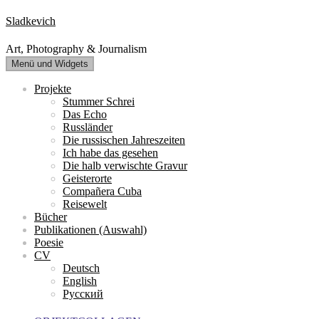
Zum
Sladkevich
Inhalt
springen
Art, Photography & Journalism
Menü und Widgets
Projekte
Stummer Schrei
Das Echo
Russländer
Die russischen Jahreszeiten
Ich habe das gesehen
Die halb verwischte Gravur
Geisterorte
Compañera Cuba
Reisewelt
Bücher
Publikationen (Auswahl)
Poesie
CV
Deutsch
English
Русский