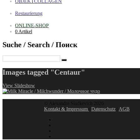
OBJEKTCOLLAGEN
Restaurierung
ONLINE-SHOP
0 Artikel
Suche / Search / Поиск
Images tagged "Centaur"
View Slideshow
© Alexandre Sladkevich 2026
Kontakt & Impressum
|
Datenschutz
|
AGB
instagram
linkedin
facebook
xing