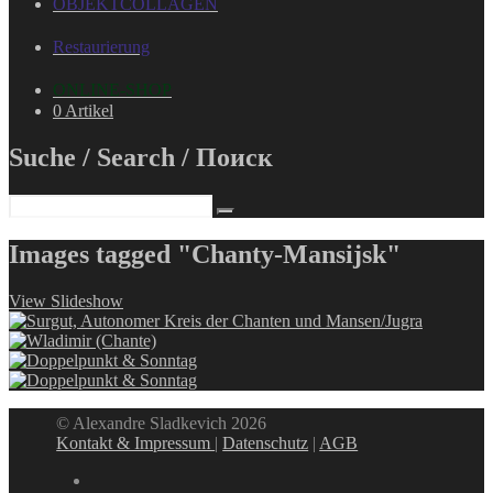
OBJEKTCOLLAGEN
Restaurierung
ONLINE-SHOP
0 Artikel
Suche / Search / Поиск
Images tagged "Chanty-Mansijsk"
View Slideshow
© Alexandre Sladkevich 2026
Kontakt & Impressum
|
Datenschutz
|
AGB
instagram