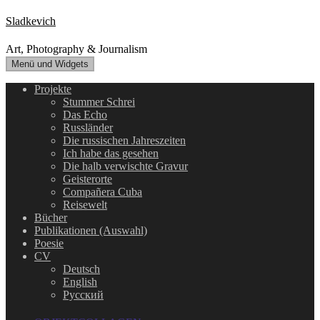
Zum
Sladkevich
Inhalt
springen
Art, Photography & Journalism
Menü und Widgets
Projekte
Stummer Schrei
Das Echo
Russländer
Die russischen Jahreszeiten
Ich habe das gesehen
Die halb verwischte Gravur
Geisterorte
Compañera Cuba
Reisewelt
Bücher
Publikationen (Auswahl)
Poesie
CV
Deutsch
English
Русский