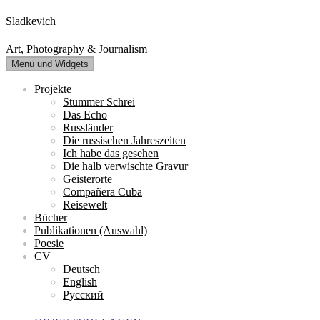
Zum
Sladkevich
Inhalt
springen
Art, Photography & Journalism
Menü und Widgets
Projekte
Stummer Schrei
Das Echo
Russländer
Die russischen Jahreszeiten
Ich habe das gesehen
Die halb verwischte Gravur
Geisterorte
Compañera Cuba
Reisewelt
Bücher
Publikationen (Auswahl)
Poesie
CV
Deutsch
English
Русский