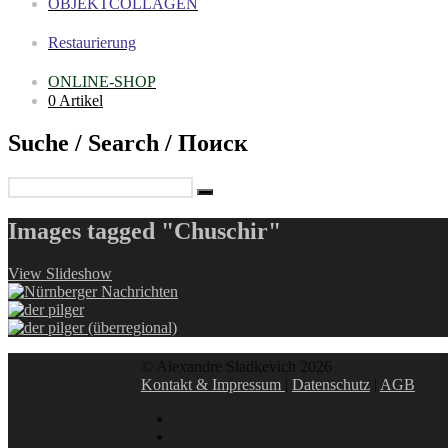
OBJEKTCOLLAGEN
Restaurierung
ONLINE-SHOP
0 Artikel
Suche / Search / Поиск
Images tagged "Chuschir"
View Slideshow
© Alexandre Sladkevich 2026
Kontakt & Impressum
|
Datenschutz
|
AGB
instagram
linkedin