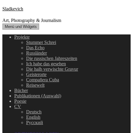
Zum
Sladkevich
Inhalt
springen
Art, Photography & Journalism
Menü und Widgets
Projekte
Stummer Schrei
Das Echo
Russländer
Die russischen Jahreszeiten
Ich habe das gesehen
Die halb verwischte Gravur
Geisterorte
Compañera Cuba
Reisewelt
Bücher
Publikationen (Auswahl)
Poesie
CV
Deutsch
English
Русский