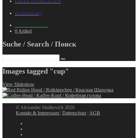
OBJEKTCOLLAGEN
Restaurierung
ONLINE-SHOP
0 Artikel
Suche / Search / Поиск
Images tagged "cup"
View Slideshow
© Alexandre Sladkevich 2026
Kontakt & Impressum
|
Datenschutz
|
AGB
instagram
linkedin
facebook