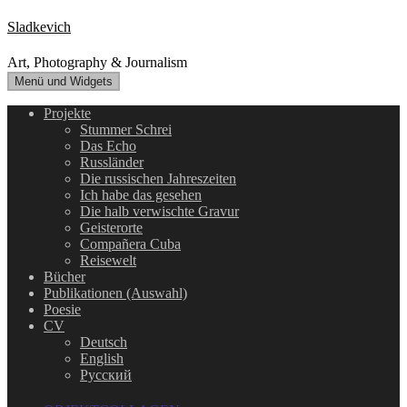
Zum
Sladkevich
Inhalt
springen
Art, Photography & Journalism
Menü und Widgets
Projekte
Stummer Schrei
Das Echo
Russländer
Die russischen Jahreszeiten
Ich habe das gesehen
Die halb verwischte Gravur
Geisterorte
Compañera Cuba
Reisewelt
Bücher
Publikationen (Auswahl)
Poesie
CV
Deutsch
English
Русский