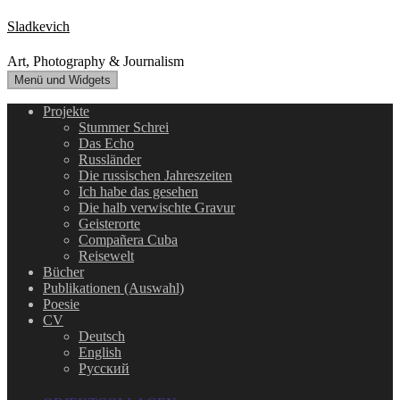
Zum
Sladkevich
Inhalt
springen
Art, Photography & Journalism
Menü und Widgets
Projekte
Stummer Schrei
Das Echo
Russländer
Die russischen Jahreszeiten
Ich habe das gesehen
Die halb verwischte Gravur
Geisterorte
Compañera Cuba
Reisewelt
Bücher
Publikationen (Auswahl)
Poesie
CV
Deutsch
English
Русский