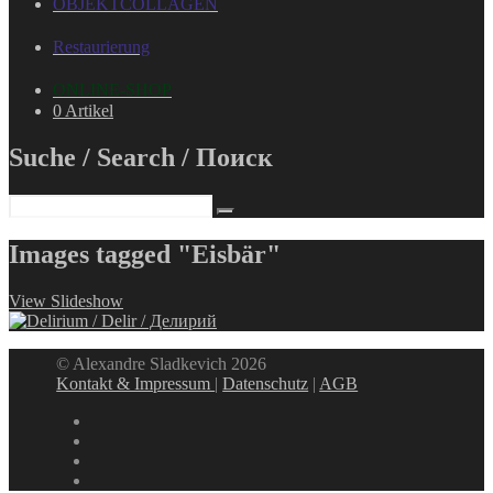
OBJEKTCOLLAGEN
Restaurierung
ONLINE-SHOP
0 Artikel
Suche / Search / Поиск
Images tagged "Eisbär"
View Slideshow
© Alexandre Sladkevich 2026
Kontakt & Impressum
|
Datenschutz
|
AGB
instagram
linkedin
facebook
xing