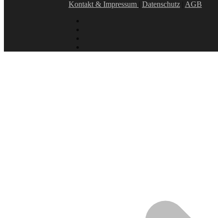
Kontakt & Impressum
|
Datenschutz
|
AGB
instagram
linkedin
facebook
xing