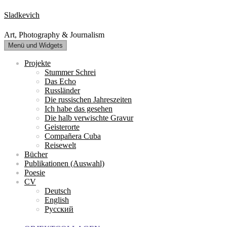
Zum
Sladkevich
Inhalt
springen
Art, Photography & Journalism
Menü und Widgets
Projekte
Stummer Schrei
Das Echo
Russländer
Die russischen Jahreszeiten
Ich habe das gesehen
Die halb verwischte Gravur
Geisterorte
Compañera Cuba
Reisewelt
Bücher
Publikationen (Auswahl)
Poesie
CV
Deutsch
English
Русский