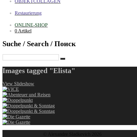
OBJEKTCOLLAGEN
Restaurierung
ONLINE-SHOP
0 Artikel
Suche / Search / Поиск
Images tagged "Elista"
View Slideshow
© Alexandre Sladkevich 2026