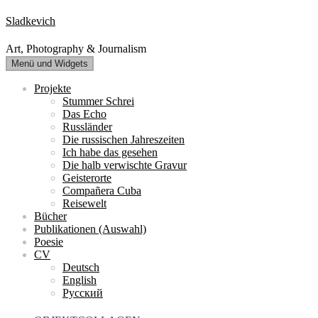
Zum
Sladkevich
Inhalt
springen
Art, Photography & Journalism
Menü und Widgets
Projekte
Stummer Schrei
Das Echo
Russländer
Die russischen Jahreszeiten
Ich habe das gesehen
Die halb verwischte Gravur
Geisterorte
Compañera Cuba
Reisewelt
Bücher
Publikationen (Auswahl)
Poesie
CV
Deutsch
English
Русский