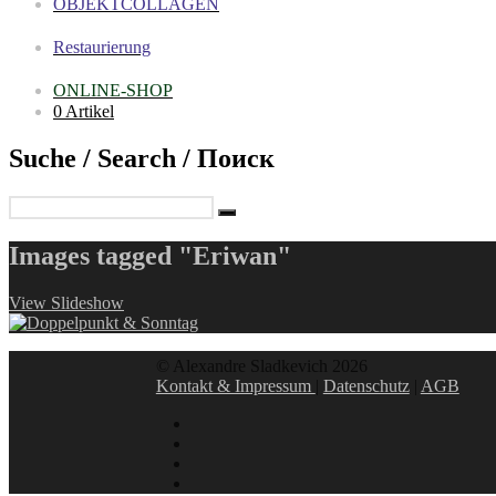
OBJEKTCOLLAGEN
Restaurierung
ONLINE-SHOP
0 Artikel
Suche / Search / Поиск
Images tagged "Eriwan"
View Slideshow
© Alexandre Sladkevich 2026
Kontakt & Impressum
|
Datenschutz
|
AGB
instagram
linkedin
facebook
xing