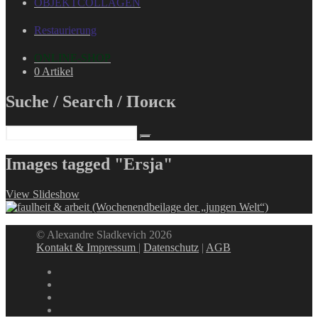
OBJEKTCOLLAGEN
Restaurierung
ONLINE-SHOP
0 Artikel
Suche / Search / Поиск
Images tagged "Ersja"
View Slideshow
© Alexandre Sladkevich 2026
Kontakt & Impressum
|
Datenschutz
|
AGB
instagram
linkedin
facebook
xing