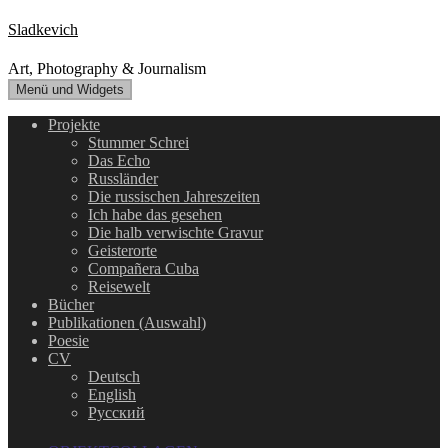
Zum
Sladkevich
Inhalt
springen
Art, Photography & Journalism
Menü und Widgets
Projekte
Stummer Schrei
Das Echo
Russländer
Die russischen Jahreszeiten
Ich habe das gesehen
Die halb verwischte Gravur
Geisterorte
Compañera Cuba
Reisewelt
Bücher
Publikationen (Auswahl)
Poesie
CV
Deutsch
English
Русский