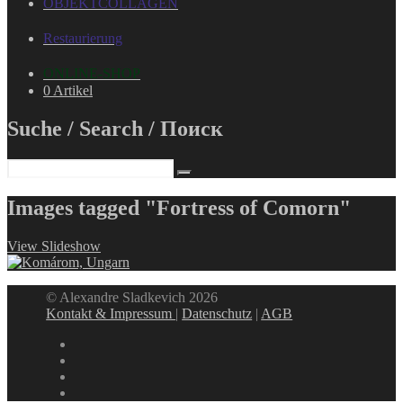
OBJEKTCOLLAGEN
Restaurierung
ONLINE-SHOP
0 Artikel
Suche / Search / Поиск
Images tagged "Fortress of Comorn"
View Slideshow
© Alexandre Sladkevich 2026
Kontakt & Impressum
|
Datenschutz
|
AGB
instagram
linkedin
facebook
xing