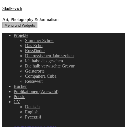
Zum
Sladkevich
Inhalt
springen
Art, Photography & Journalism
Menü und Widgets
Projekte
Stummer Schrei
Das Echo
Russländer
Die russischen Jahreszeiten
Ich habe das gesehen
Die halb verwischte Gravur
Geisterorte
Compañera Cuba
Reisewelt
Bücher
Publikationen (Auswahl)
Poesie
CV
Deutsch
English
Русский