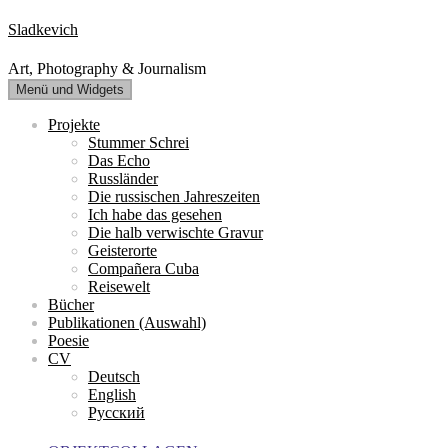
Zum
Sladkevich
Inhalt
springen
Art, Photography & Journalism
Menü und Widgets
Projekte
Stummer Schrei
Das Echo
Russländer
Die russischen Jahreszeiten
Ich habe das gesehen
Die halb verwischte Gravur
Geisterorte
Compañera Cuba
Reisewelt
Bücher
Publikationen (Auswahl)
Poesie
CV
Deutsch
English
Русский