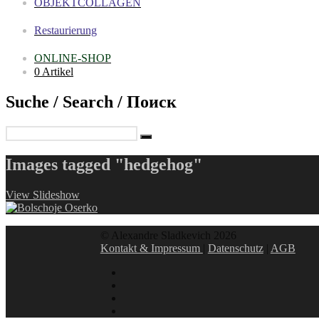
OBJEKTCOLLAGEN
Restaurierung
ONLINE-SHOP
0 Artikel
Suche / Search / Поиск
Images tagged "hedgehog"
View Slideshow
© Alexandre Sladkevich 2026
Kontakt & Impressum
|
Datenschutz
|
AGB
instagram
linkedin
facebook
xing