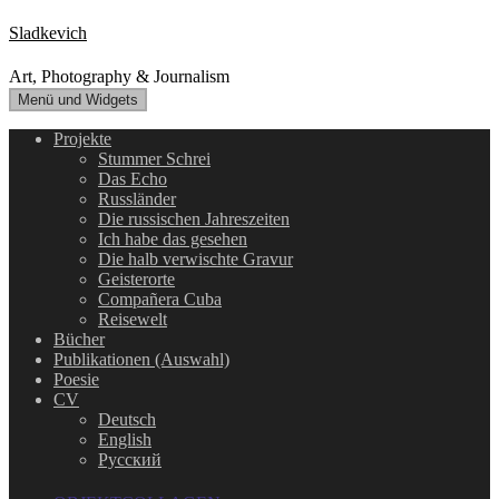
Zum
Sladkevich
Inhalt
springen
Art, Photography & Journalism
Menü und Widgets
Projekte
Stummer Schrei
Das Echo
Russländer
Die russischen Jahreszeiten
Ich habe das gesehen
Die halb verwischte Gravur
Geisterorte
Compañera Cuba
Reisewelt
Bücher
Publikationen (Auswahl)
Poesie
CV
Deutsch
English
Русский