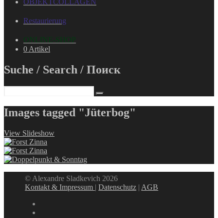
OBJEKTCOLLAGEN
Restaurierung
ONLINE-SHOP
0 Artikel
Suche / Search / Поиск
Images tagged "Jüterbog"
View Slideshow
© Alexandre Sladkevich 2026
Kontakt & Impressum
|
Datenschutz
|
AGB
instagram
linkedin