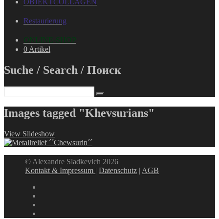
OBJEKTCOLLAGEN
Restaurierung
ONLINE-SHOP
0 Artikel
Suche / Search / Поиск
Images tagged "Khevsurians"
View Slideshow
© Alexandre Sladkevich 2026
Kontakt & Impressum
|
Datenschutz
|
AGB
instagram
linkedin
facebook
xing