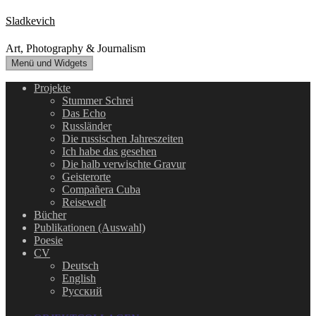
Zum
Sladkevich
Inhalt
springen
Art, Photography & Journalism
Menü und Widgets
Projekte
Stummer Schrei
Das Echo
Russländer
Die russischen Jahreszeiten
Ich habe das gesehen
Die halb verwischte Gravur
Geisterorte
Compañera Cuba
Reisewelt
Bücher
Publikationen (Auswahl)
Poesie
CV
Deutsch
English
Русский