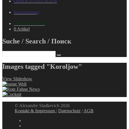
OBJEKTCOLLAGEN
Restaurierung
ONLINE-SHOP
0 Artikel
Suche / Search / Поиск
Images tagged "Koroljow"
View Slideshow
© Alexandre Sladkevich 2026
Kontakt & Impressum
|
Datenschutz
|
AGB
instagram
linkedin