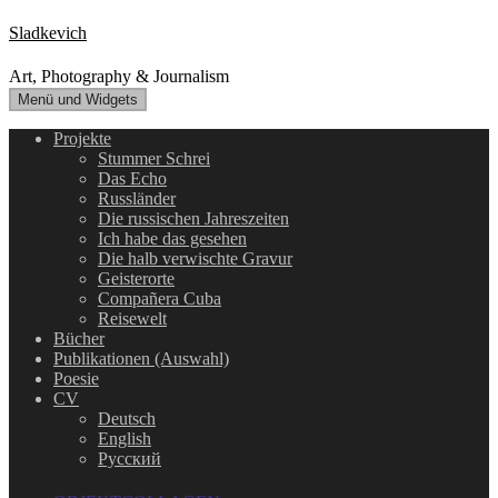
Zum
Sladkevich
Inhalt
springen
Art, Photography & Journalism
Menü und Widgets
Projekte
Stummer Schrei
Das Echo
Russländer
Die russischen Jahreszeiten
Ich habe das gesehen
Die halb verwischte Gravur
Geisterorte
Compañera Cuba
Reisewelt
Bücher
Publikationen (Auswahl)
Poesie
CV
Deutsch
English
Русский