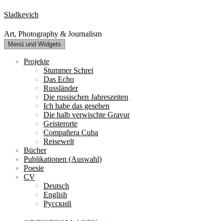
Zum
Sladkevich
Inhalt
springen
Art, Photography & Journalism
Menü und Widgets
Projekte
Stummer Schrei
Das Echo
Russländer
Die russischen Jahreszeiten
Ich habe das gesehen
Die halb verwischte Gravur
Geisterorte
Compañera Cuba
Reisewelt
Bücher
Publikationen (Auswahl)
Poesie
CV
Deutsch
English
Русский