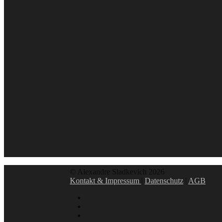
© Alexandre Sladkevich 2026
Kontakt & Impressum
|
Datenschutz
|
AGB
instagram
linkedin
facebook