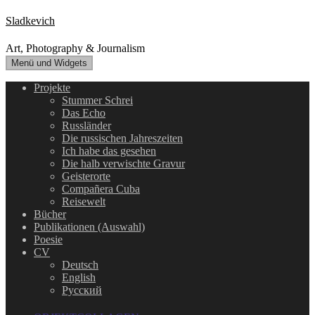
Zum
Sladkevich
Inhalt
springen
Art, Photography & Journalism
Menü und Widgets
Projekte
Stummer Schrei
Das Echo
Russländer
Die russischen Jahreszeiten
Ich habe das gesehen
Die halb verwischte Gravur
Geisterorte
Compañera Cuba
Reisewelt
Bücher
Publikationen (Auswahl)
Poesie
CV
Deutsch
English
Русский