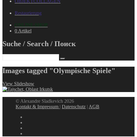
OBJEKTCOLLAGEN
Restaurierung
ONLINE-SHOP
0 Artikel
Suche / Search / Поиск
Images tagged "Olympische Spiele"
View Slideshow
© Alexandre Sladkevich 2026
Kontakt & Impressum
|
Datenschutz
|
AGB
instagram
linkedin
facebook
xing