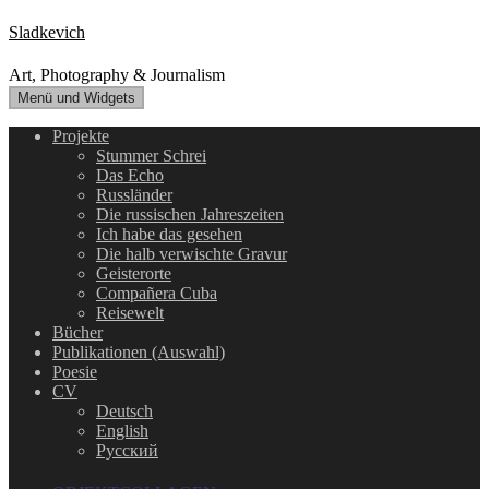
Zum
Sladkevich
Inhalt
springen
Art, Photography & Journalism
Menü und Widgets
Projekte
Stummer Schrei
Das Echo
Russländer
Die russischen Jahreszeiten
Ich habe das gesehen
Die halb verwischte Gravur
Geisterorte
Compañera Cuba
Reisewelt
Bücher
Publikationen (Auswahl)
Poesie
CV
Deutsch
English
Русский