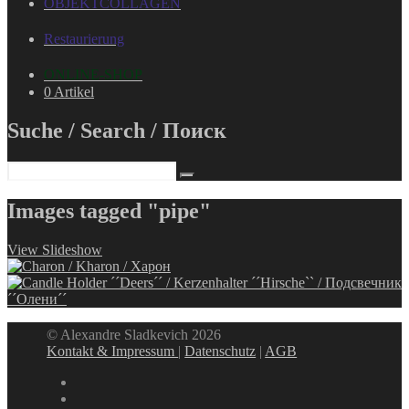
OBJEKTCOLLAGEN
Restaurierung
ONLINE-SHOP
0 Artikel
Suche / Search / Поиск
Images tagged "pipe"
View Slideshow
© Alexandre Sladkevich 2026
Kontakt & Impressum
|
Datenschutz
|
AGB
instagram
linkedin