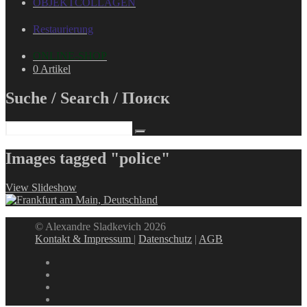
OBJEKTCOLLAGEN
Restaurierung
ONLINE-SHOP
0 Artikel
Suche / Search / Поиск
Images tagged "police"
View Slideshow
© Alexandre Sladkevich 2026
Kontakt & Impressum
|
Datenschutz
|
AGB
instagram
linkedin
facebook
xing