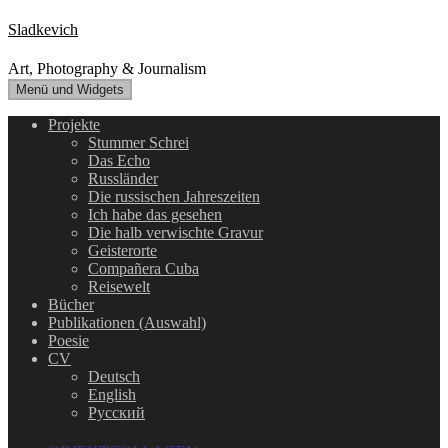
Zum
Sladkevich
Inhalt
springen
Art, Photography & Journalism
Menü und Widgets
Projekte
Stummer Schrei
Das Echo
Russländer
Die russischen Jahreszeiten
Ich habe das gesehen
Die halb verwischte Gravur
Geisterorte
Compañera Cuba
Reisewelt
Bücher
Publikationen (Auswahl)
Poesie
CV
Deutsch
English
Русский