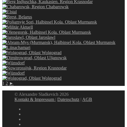
1
2
►
© Alexandre Sladkevich 2026
Kontakt & Impressum
|
Datenschutz
|
AGB
instagram
linkedin
facebook
xing