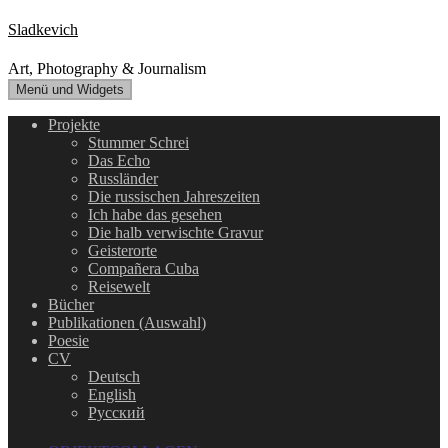
Zum
Sladkevich
Inhalt
springen
Art, Photography & Journalism
Menü und Widgets
Projekte
Stummer Schrei
Das Echo
Russländer
Die russischen Jahreszeiten
Ich habe das gesehen
Die halb verwischte Gravur
Geisterorte
Compañera Cuba
Reisewelt
Bücher
Publikationen (Auswahl)
Poesie
CV
Deutsch
English
Русский