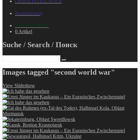
OBJEKTCOLLAGEN
Restaurierung
ONLINE-SHOP
0 Artikel
Suche / Search / Поиск
Images tagged "second world war"
View Slideshow