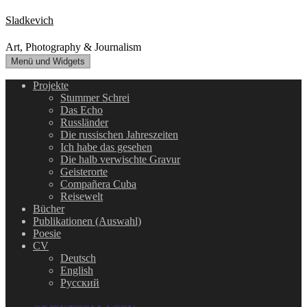
Zum
Sladkevich
Inhalt
springen
Art, Photography & Journalism
Menü und Widgets
Projekte
Stummer Schrei
Das Echo
Russländer
Die russischen Jahreszeiten
Ich habe das gesehen
Die halb verwischte Gravur
Geisterorte
Compañera Cuba
Reisewelt
Bücher
Publikationen (Auswahl)
Poesie
CV
Deutsch
English
Русский