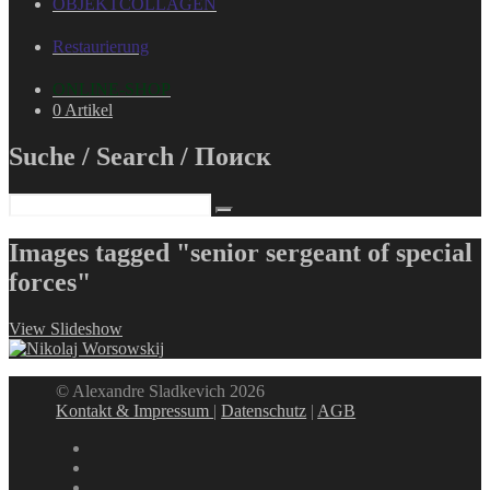
OBJEKTCOLLAGEN
Restaurierung
ONLINE-SHOP
0 Artikel
Suche / Search / Поиск
Images tagged "senior sergeant of special
forces"
View Slideshow
© Alexandre Sladkevich 2026
Kontakt & Impressum
|
Datenschutz
|
AGB
instagram
linkedin
facebook