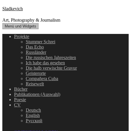
Zum
Sladkevich
Inhalt
springen
Art, Photography & Journalism
Menü und Widgets
Projekte
Stummer Schrei
Das Echo
Russländer
Die russischen Jahreszeiten
Ich habe das gesehen
Die halb verwischte Gravur
Geisterorte
Compañera Cuba
Reisewelt
Bücher
Publikationen (Auswahl)
Poesie
CV
Deutsch
English
Русский