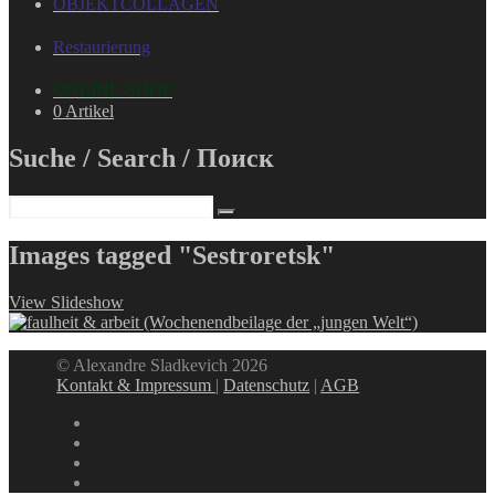
OBJEKTCOLLAGEN
Restaurierung
ONLINE-SHOP
0 Artikel
Suche / Search / Поиск
Images tagged "Sestroretsk"
View Slideshow
© Alexandre Sladkevich 2026
Kontakt & Impressum
|
Datenschutz
|
AGB
instagram
linkedin
facebook
xing