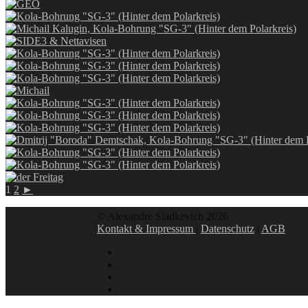
1
2
►
© Alexandre Sladkevich 2026
Kontakt & Impressum
|
Datenschutz
|
AGB
instagram
linkedin
facebook
xing