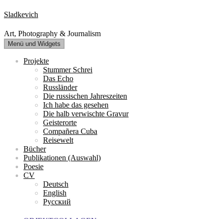
Zum
Sladkevich
Inhalt
springen
Art, Photography & Journalism
Menü und Widgets
Projekte
Stummer Schrei
Das Echo
Russländer
Die russischen Jahreszeiten
Ich habe das gesehen
Die halb verwischte Gravur
Geisterorte
Compañera Cuba
Reisewelt
Bücher
Publikationen (Auswahl)
Poesie
CV
Deutsch
English
Русский