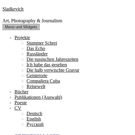
Zum
Sladkevich
Inhalt
springen
Art, Photography & Journalism
Menü und Widgets
Projekte
Stummer Schrei
Das Echo
Russländer
Die russischen Jahreszeiten
Ich habe das gesehen
Die halb verwischte Gravur
Geisterorte
Compañera Cuba
Reisewelt
Bücher
Publikationen (Auswahl)
Poesie
CV
Deutsch
English
Русский