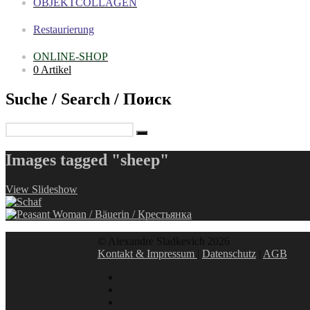
OBJEKTCOLLAGEN
Restaurierung
ONLINE-SHOP
0 Artikel
Suche / Search / Поиск
Images tagged "sheep"
View Slideshow
© Alexandre Sladkevich 2026
Kontakt & Impressum
|
Datenschutz
|
AGB
instagram
linkedin
facebook