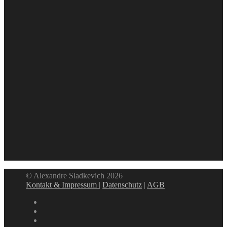
© Alexandre Sladkevich 2026
Kontakt & Impressum
|
Datenschutz
|
AGB
instagram
linkedin
facebook