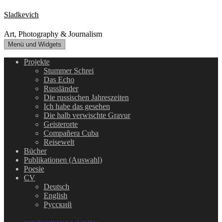
Zum
Sladkevich
Inhalt
springen
Art, Photography & Journalism
Menü und Widgets
Projekte
Stummer Schrei
Das Echo
Russländer
Die russischen Jahreszeiten
Ich habe das gesehen
Die halb verwischte Gravur
Geisterorte
Compañera Cuba
Reisewelt
Bücher
Publikationen (Auswahl)
Poesie
CV
Deutsch
English
Русский