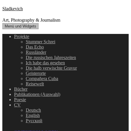
Zum
Sladkevich
Inhalt
springen
Art, Photography & Journalism
Menü und Widgets
Projekte
Stummer Schrei
Das Echo
Russländer
Die russischen Jahreszeiten
Ich habe das gesehen
Die halb verwischte Gravur
Geisterorte
Compañera Cuba
Reisewelt
Bücher
Publikationen (Auswahl)
Poesie
CV
Deutsch
English
Русский