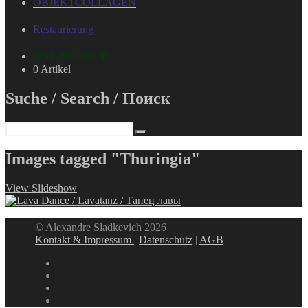
OBJEKTCOLLAGEN
Restaurierung
ONLINE-SHOP
0 Artikel
Suche / Search / Поиск
Images tagged "Thuringia"
View Slideshow
© Alexandre Sladkevich 2026
Kontakt & Impressum
|
Datenschutz
|
AGB
instagram
linkedin
facebook
xing