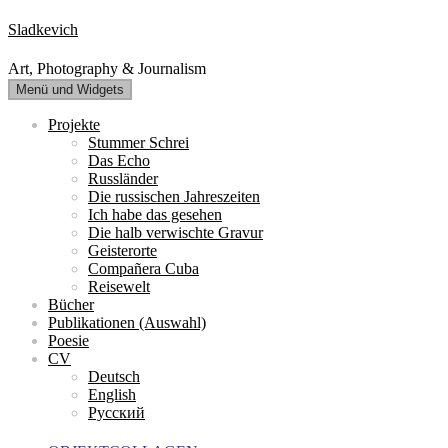
Zum
Sladkevich
Inhalt
springen
Art, Photography & Journalism
Menü und Widgets
Projekte
Stummer Schrei
Das Echo
Russländer
Die russischen Jahreszeiten
Ich habe das gesehen
Die halb verwischte Gravur
Geisterorte
Compañera Cuba
Reisewelt
Bücher
Publikationen (Auswahl)
Poesie
CV
Deutsch
English
Русский