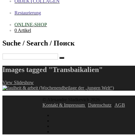
OBJEKTCOLLAGEN
Restaurierung
ONLINE-SHOP
0 Artikel
Suche / Search / Поиск
Images tagged "Transbaikalien"
View Slideshow
© Alexandre Sladkevich 2026
Kontakt & Impressum
|
Datenschutz
|
AGB
instagram
linkedin
facebook
xing