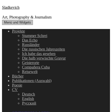
Zum
Sladkevich
Inhalt
springen
Art, Photography & Journalism
Menü und Widgets
Projekte
Stummer Schrei
Das Echo
Russländer
Die russischen Jahreszeiten
Ich habe das gesehen
Die halb verwischte Gravur
Geisterorte
Compañera Cuba
Reisewelt
Bücher
Publikationen (Auswahl)
Poesie
CV
Deutsch
English
Русский