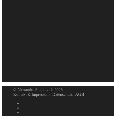
© Alexandre Sladkevich 2026
Kontakt & Impressum
|
Datenschutz
|
AGB
instagram
linkedin
facebook