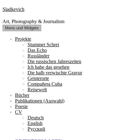
Zum
Sladkevich
Inhalt
springen
Art, Photography & Journalism
Menü und Widgets
Projekte
Stummer Schrei
Das Echo
Russländer
Die russischen Jahreszeiten
Ich habe das gesehen
Die halb verwischte Gravur
Geisterorte
Compañera Cuba
Reisewelt
Bücher
Publikationen (Auswahl)
Poesie
CV
Deutsch
English
Русский