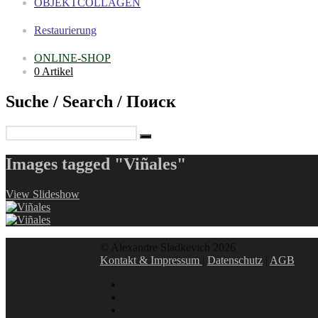
OBJEKTCOLLAGEN
Restaurierung
ONLINE-SHOP
0 Artikel
Suche / Search / Поиск
Images tagged "Viñales"
View Slideshow
© Alexandre Sladkevich 2026
Kontakt & Impressum
|
Datenschutz
|
AGB
instagram
linkedin
facebook