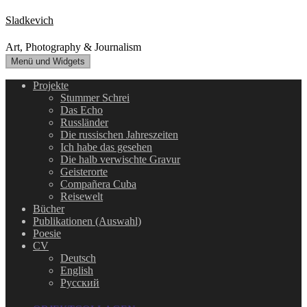
Zum
Sladkevich
Inhalt
springen
Art, Photography & Journalism
Menü und Widgets
Projekte
Stummer Schrei
Das Echo
Russländer
Die russischen Jahreszeiten
Ich habe das gesehen
Die halb verwischte Gravur
Geisterorte
Compañera Cuba
Reisewelt
Bücher
Publikationen (Auswahl)
Poesie
CV
Deutsch
English
Русский