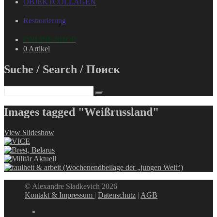
OBJEKTCOLLAGEN
Restaurierung
ONLINE-SHOP
0 Artikel
Suche / Search / Поиск
Images tagged "Weißrussland"
View Slideshow
© Alexandre Sladkevich 2026
Kontakt & Impressum
|
Datenschutz
|
AGB
instagram