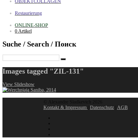
OBJEKTCOLLAGEN
Restaurierung
ONLINE-SHOP
0 Artikel
Suche / Search / Поиск
Images tagged "ZIL-131"
View Slideshow
© Alexandre Sladkevich 2026
Kontakt & Impressum
|
Datenschutz
|
AGB
instagram
linkedin
facebook
xing