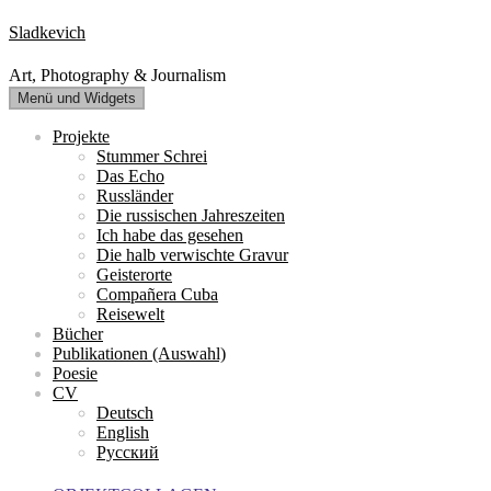
Zum
Sladkevich
Inhalt
springen
Art, Photography & Journalism
Menü und Widgets
Projekte
Stummer Schrei
Das Echo
Russländer
Die russischen Jahreszeiten
Ich habe das gesehen
Die halb verwischte Gravur
Geisterorte
Compañera Cuba
Reisewelt
Bücher
Publikationen (Auswahl)
Poesie
CV
Deutsch
English
Русский