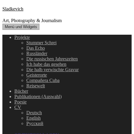
Zum
Sladkevich
Inhalt
springen
Art, Photography & Journalism
Menü und Widgets
Projekte
Stummer Schrei
Das Echo
Russländer
Die russischen Jahreszeiten
Ich habe das gesehen
Die halb verwischte Gravur
Geisterorte
Compañera Cuba
Reisewelt
Bücher
Publikationen (Auswahl)
Poesie
CV
Deutsch
English
Русский