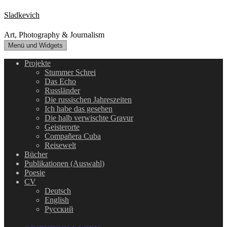
Zum
Sladkevich
Inhalt
springen
Art, Photography & Journalism
Menü und Widgets
Projekte
Stummer Schrei
Das Echo
Russländer
Die russischen Jahreszeiten
Ich habe das gesehen
Die halb verwischte Gravur
Geisterorte
Compañera Cuba
Reisewelt
Bücher
Publikationen (Auswahl)
Poesie
CV
Deutsch
English
Русский