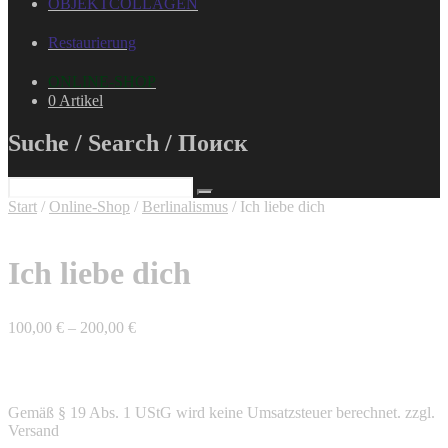
OBJEKTCOLLAGEN
Restaurierung
ONLINE-SHOP
0 Artikel
Suche / Search / Поиск
Start
/
Online-Shop
/
Berlinalismus
/ Ich liebe dich
Ich liebe dich
100,00
€
–
200,00
€
Gemäß § 19 Abs. 1 UStG wird keine Umsatzsteuer berechnet.
zzgl.
Versand