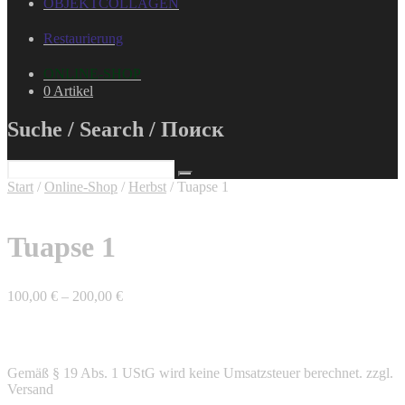
OBJEKTCOLLAGEN
Restaurierung
ONLINE-SHOP
0 Artikel
Suche / Search / Поиск
Start
/
Online-Shop
/
Herbst
/ Tuapse 1
Tuapse 1
100,00
€
–
200,00
€
Gemäß § 19 Abs. 1 UStG wird keine Umsatzsteuer berechnet.
zzgl.
Versand