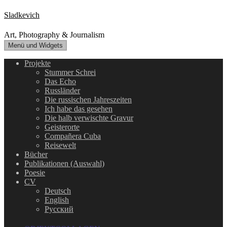
Zum
Sladkevich
Inhalt
springen
Art, Photography & Journalism
Menü und Widgets
Projekte
Stummer Schrei
Das Echo
Russländer
Die russischen Jahreszeiten
Ich habe das gesehen
Die halb verwischte Gravur
Geisterorte
Compañera Cuba
Reisewelt
Bücher
Publikationen (Auswahl)
Poesie
CV
Deutsch
English
Русский