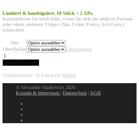
Limitiert & handsigniert.
10 Stück + 2 APs.
Kontaktieren Sie mich bitte, wenn Sie sich ein anderes Format
oder einen
anderen Träger (Alu, Leine, Forex, Acryl usw.)
wünschen.
Size
Oberfläche
Zurücksetzen
Tuapse
1
In den Warenkorb
Menge
Artikelnummer:
56
Kategorie:
Herbst
© Alexandre Sladkevich 2026
Kontakt & Impressum
|
Datenschutz
|
AGB
instagram
linkedin
facebook
xing